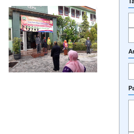
T
A
P