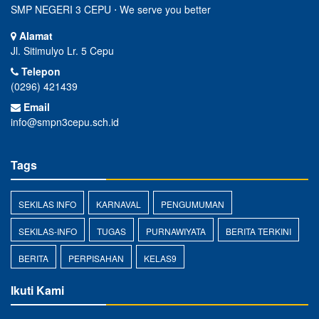
SMP NEGERI 3 CEPU ⋅ We serve you better
Alamat
Jl. Sitimulyo Lr. 5 Cepu
Telepon
(0296) 421439
Email
info@smpn3cepu.sch.id
Tags
SEKILAS INFO
KARNAVAL
PENGUMUMAN
SEKILAS-INFO
TUGAS
PURNAWIYATA
BERITA TERKINI
BERITA
PERPISAHAN
KELAS9
Ikuti Kami