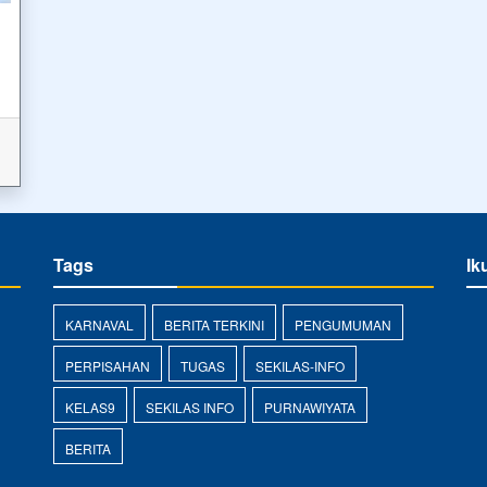
Tags
Ik
KARNAVAL
BERITA TERKINI
PENGUMUMAN
PERPISAHAN
TUGAS
SEKILAS-INFO
KELAS9
SEKILAS INFO
PURNAWIYATA
BERITA