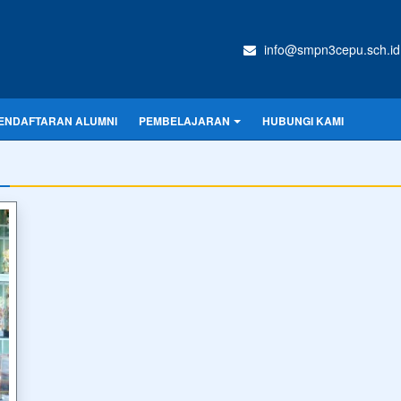
info@smpn3cepu.sch.id
ENDAFTARAN ALUMNI
PEMBELAJARAN
HUBUNGI KAMI